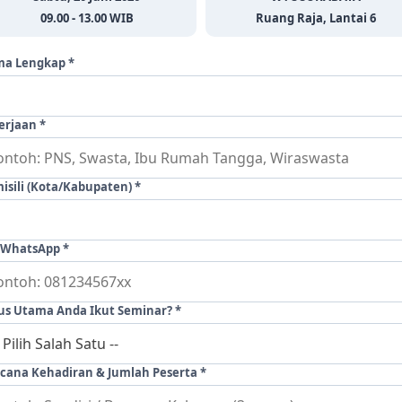
09.00 - 13.00 WIB
Ruang Raja, Lantai 6
a Lengkap *
g wajib ditandai
*
erjaan *
isili (Kota/Kabupaten) *
 WhatsApp *
us Utama Anda Ikut Seminar? *
cana Kehadiran & Jumlah Peserta *