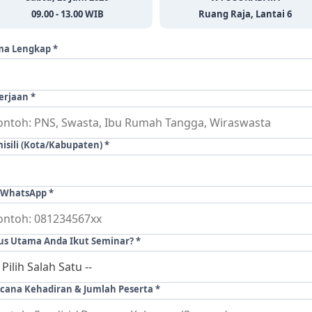
09.00 - 13.00 WIB
Ruang Raja, Lantai 6
a Lengkap *
erjaan *
isili (Kota/Kabupaten) *
 WhatsApp *
us Utama Anda Ikut Seminar? *
cana Kehadiran & Jumlah Peserta *