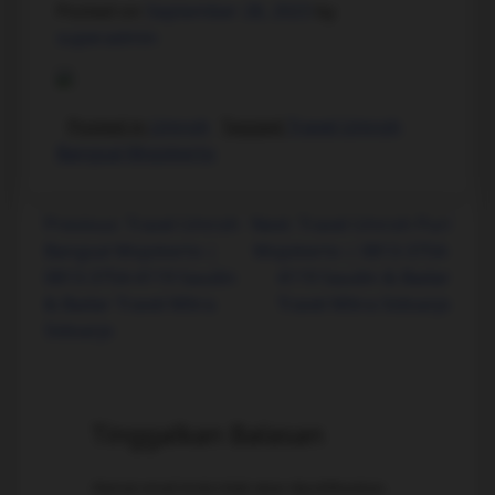
Posted on
September 28, 2023
by
superadmin
Posted in
Umroh
Tagged
Travel Umroh
Bangsal Mojokerto
Previous:
Travel Umroh
Next:
Travel Umroh Puri
Bangsal Mojokerto |
Mojokerto | 0813-3754-
0813-3754-4119 Saudin
4119 Saudin & Badar
& Badar Travel Mitra
Travel Mitra Sidoarjo
Sidoarjo
Tinggalkan Balasan
Alamat email Anda tidak akan dipublikasikan.