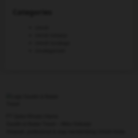
Categories
Umroh
Umroh Sidoarjo
Umroh Surabaya
Uncategorized
PT Quba Wisata Utama
Saudin & Badar Travel – Mitra Sidoarjo
Amanah, profesional & siap membimbing Umroh Anda.