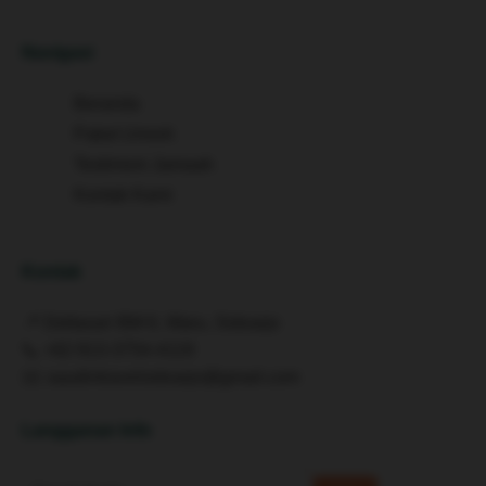
Navigasi
Beranda
Paket Umroh
Testimoni Jamaah
Kontak Kami
Kontak
📍 Deltasari BM 6, Waru, Sidoarjo
📞
+62 813-3754-4119
✉️
saudintravelsidoarjo@gmail.com
Langganan Info