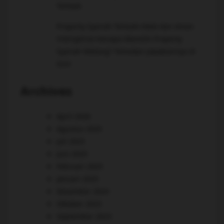
Terbaik
Property Syariah Terbaik Halal dan Aman
mengenai
Kenapa Memilih Property
Syariah Malang? Temukan Jawabannya di
Sini!
Archives
April 2026
Agustus 2025
Juli 2025
Juni 2025
Februari 2025
Januari 2025
Desember 2024
Oktober 2023
September 2023