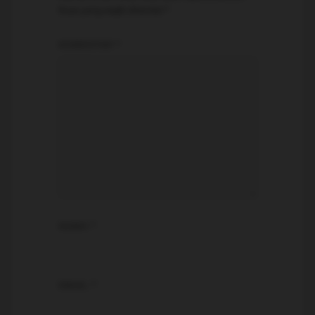
Ruas yang wajib ditandai
*
KOMENTAR
*
NAMA
*
EMAIL
*