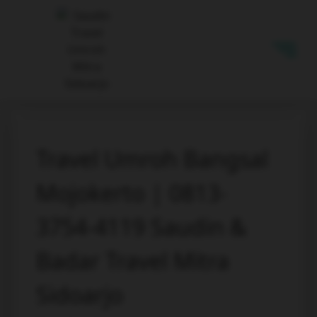
Travel Umroh Bangsal
Mojokerto | 0813-
3754-4119 Saudin &
Badar Travel Mitra
Sidoarjo