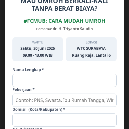
MAU UMROH BERKALI-KALI
Recent Posts
TANPA BERAT BIAYA?
Biro Umroh Tanpa Transit Di Sidoarjo ~~
#FCMUB: CARA MUDAH UMROH
0813-3754-4119 ~~ SAUDIN & BADAR
Bersama:
dr. H. Triyanto Saudin
TRAVEL UMROH
Biro Umroh Tanpa Transit Di Sidoarjo ~~
WAKTU
LOKASI
0813-3754-4119 ~~ SAUDIN & BADAR
Sabtu, 20 Juni 2026
WTC SURABAYA
TRAVEL UMROH
09.00 - 13.00 WIB
Ruang Raja, Lantai 6
Umroh Tanpa Transit Di Gresik ~~ +62813-
3754-4119 ~~ SAUDIN & BADAR TRAVEL
Nama Lengkap *
UMROH
Umroh Tanpa Transit Di Gresik ~~ +62813-
3754-4119 ~~ SAUDIN & BADAR TRAVEL
Pekerjaan *
UMROH
Jasa Travel Umroh 12 Hari Surabaya ~~
62813-3754-4119 ~~ SAUDIN & BADAR
Domisili (Kota/Kabupaten) *
TRAVEL UMROH