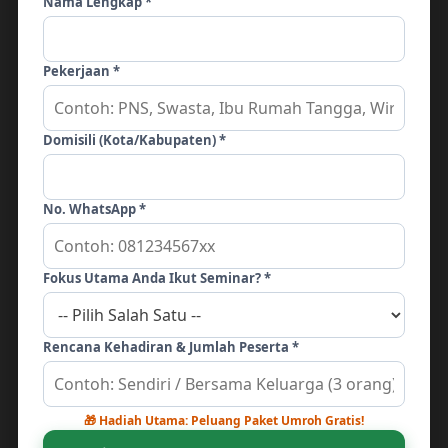
Nama Lengkap *
KOMENTAR
*
Pekerjaan *
Domisili (Kota/Kabupaten) *
No. WhatsApp *
Fokus Utama Anda Ikut Seminar? *
NAMA
*
Rencana Kehadiran & Jumlah Peserta *
EMAIL
*
🎁 Hadiah Utama: Peluang Paket Umroh Gratis!