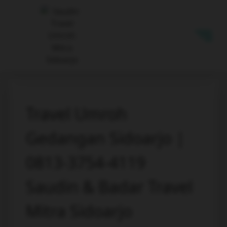
Travel Umroh
Gedangan Sidoarjo |
0813-3754-4119
Saudin & Badar Travel
Mitra Sidoarjo