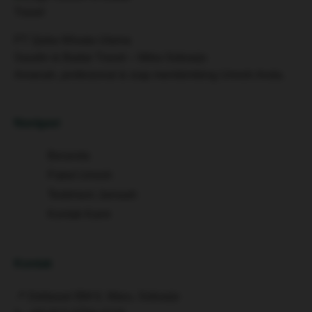
PT Quba Wisata Utama
Saudin & Badar Travel – Mitra Sidoarjo
Amanah, profesional & siap membimbing Umroh Anda.
Navigasi
Beranda
Paket Umroh
Testimoni Jamaah
Kontak Kami
Kontak
📍 Deltasari BM 6, Waru, Sidoarjo