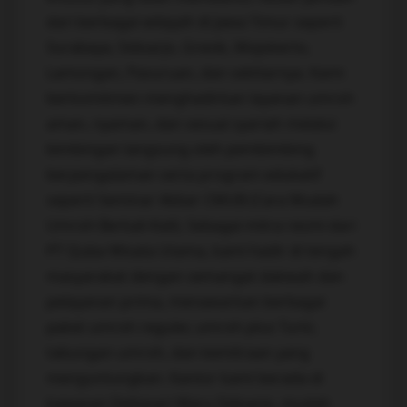
dari berbagai wilayah di Jawa Timur seperti
Surabaya, Sidoarjo, Gresik, Mojokerto,
Lamongan, Pasuruan, dan sekitarnya. Kami
berkomitmen menghadirkan layanan umroh
aman, nyaman, dan sesuai syariah melalui
bimbingan langsung oleh pembimbing
berpengalaman serta program edukatif
seperti Seminar Akbar CMUB (Cara Mudah
Umroh Berkali-Kali). Sebagai mitra resmi dari
PT Quba Wisata Utama, kami hadir di tengah
masyarakat dengan semangat dakwah dan
pelayanan prima, menawarkan berbagai
paket umroh reguler, umroh plus Turki,
tabungan umroh, dan kemitraan yang
menguntungkan. Kantor kami berada di
kawasan Deltasari Waru Sidoarjo, mudah