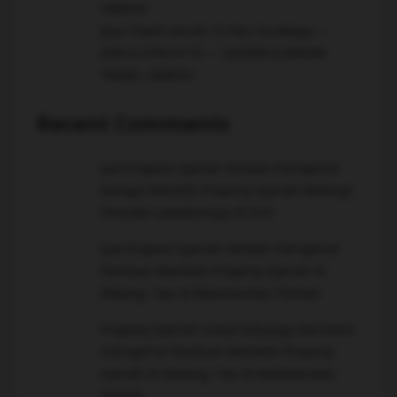
UMROH
Jasa Travel Umroh 12 Hari Surabaya ~~
62813-3754-4119 ~~ SAUDIN & BADAR
TRAVEL UMROH
Recent Comments
mengenai
Jual Properti Syariah Terbaik
Kenapa Memilih Property Syariah Malang?
Temukan Jawabannya di Sini!
mengenai
Jual Properti Syariah Terbaik
Panduan Membeli Property Syariah di
Malang: Tips & Rekomendasi Terbaik
Property Syariah untuk Keluarga Harmonis
mengenai
Panduan Membeli Property
Syariah di Malang: Tips & Rekomendasi
Terbaik