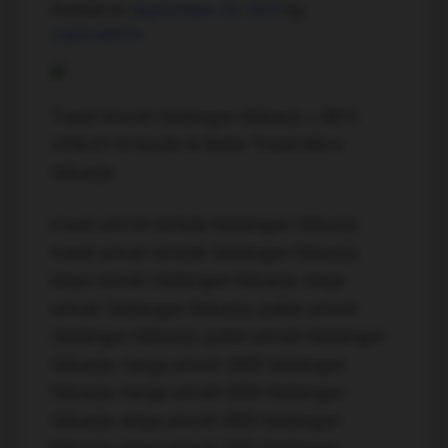
Posted on
September 20, 2023
by
superadmin
Travel Umroh Gedangan Sidoarjo | 0813-
3754-4119 Saudin & Badar Travel Mitra
Sidoarjo
travel umroh terbaik Gedangan Sidoarjo,
travel umrah terbaik Gedangan Sidoarjo,
biaya umroh Gedangan Sidoarjo, biaya
umrah Gedangan Sidoarjo, paket umroh
Gedangan Sidoarjo, paket umrah Gedangan
Sidoarjo, harga umroh 2025 Gedangan
Sidoarjo, harga umrah 2025 Gedangan
Sidoarjo, biaya umroh 2025 Gedangan