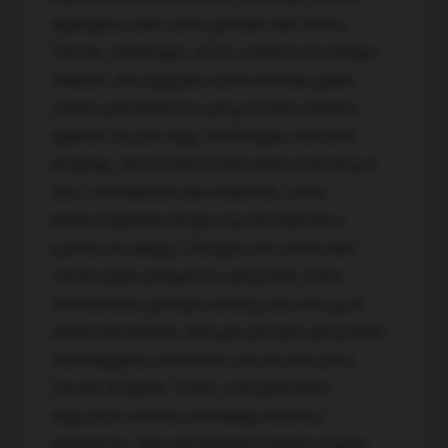
dijangkau oleh calon jamaah dari Waru,
Taman, Gedangan, Krian, bahkan Surabaya
Selatan. Keunggulan kami terletak pada
sistem pendaftaran yang mudah melalui
aplikasi Saudin App, bimbingan manasik
lengkap, akomodasi hotel setara bintang 4
dan 5 di Mekkah dan Madinah, serta
keberangkatan langsung dari Bandara
Juanda Surabaya. Dengan izin resmi dan
rekam jejak pelayanan yang baik, kami
memastikan jamaah tenang dan khusyuk
dalam beribadah. Banyak jamaah yang telah
membagikan testimoni umroh bersama
Saudin & Badar Travel, menyebutkan
kepuasan mereka terhadap fasilitas,
pelayanan, dan pendekatan kekeluargaan