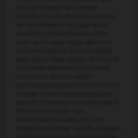
yang kami terapkan. Kami melayani
pendaftaran secara offline maupun online
dan siap membantu Anda yang mencari
travel umroh terbaik di Sidoarjo, umroh
terpercaya Surabaya, hingga agen umroh
Gresik dan Mojokerto. Informasi lengkap
dapat diakses melalui website resmi kami di
https://jualpropertyhalal.com, termasuk
promo umroh terkini di halaman
https://jualpropertyhalal.com/promo-umroh-
surabaya. Untuk konsultasi langsung dan
pendaftaran, hubungi kami via WhatsApp di
0813-3754-4119. Jangan ragu
mempercayakan perjalanan suci Anda
kepada Saudin & Badar Travel Mitra Sidoarjo,
mitra resmi PT Quba Wisata Utama, karena