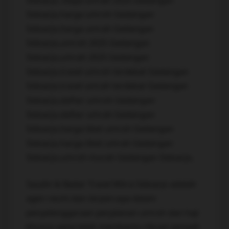
Sidoarjo, biaya umrah 2025 Gedangan
Sidoarjo,harga umroh Gedangan
Sidoarjo,harga umrah Gedangan
Sidoarjo,umroh 2025 Gedangan
Sidoarjo,umrah 2025 Gedangan
Sidoarjo,travel umroh terdekat Gedangan
Sidoarjo,travel umrah terdekat Gedangan
Sidoarjo,daftar umroh Gedangan
Sidoarjo,daftar umrah Gedangan
Sidoarjo,harga tiket umroh Gedangan
Sidoarjo,harga tiket umrah Gedangan
Sidoarjo,umroh murah Gedangan Sidoarjo,
Saudin & Badar Travel Mitra Sidoarjo adalah
agen resmi dan terpercaya dalam
penyelenggaraan perjalanan umroh dan haji
khusus yang telah membantu ribuan jamaah