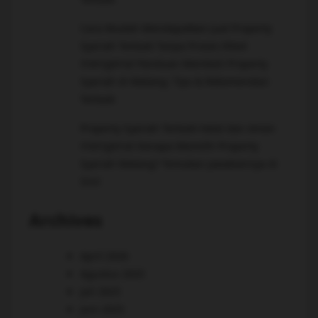
Cara Mudah Mendapatkan Jual Property
Syariah Terbaik Tanpa Proses Ribet
mengenai
Panduan Membeli Property
Syariah di Malang: Tips & Rekomendasi
Terbaik
Property Syariah Terbaik Halal dan Aman
mengenai
Kenapa Memilih Property
Syariah Malang? Temukan Jawabannya di
Sini!
Archives
April 2026
Agustus 2025
Juli 2025
Juni 2025