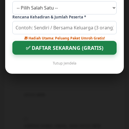
Rencana Kehadiran & Jumlah Peserta *
🎁 Hadiah Utama: Peluang Paket Umroh Gratis!
NAMA
*
✅ DAFTAR SEKARANG (GRATIS)
Tutup Jendela
EMAIL
*
SITUS WEB
SIMPAN NAMA, EMAIL, DAN SITUS WEB