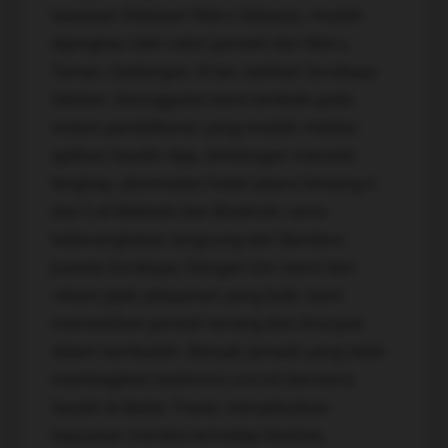
kawasan Deltasari Waru Sidoarjo, mudah
dijangkau oleh calon jamaah dari Waru,
Taman, Gedangan, Krian, bahkan Surabaya
Selatan. Keunggulan kami terletak pada
sistem pendaftaran yang mudah melalui
aplikasi Saudin App, bimbingan manasik
lengkap, akomodasi hotel setara bintang 4
dan 5 di Mekkah dan Madinah, serta
keberangkatan langsung dari Bandara
Juanda Surabaya. Dengan izin resmi dan
rekam jejak pelayanan yang baik, kami
memastikan jamaah tenang dan khusyuk
dalam beribadah. Banyak jamaah yang telah
membagikan testimoni umroh bersama
Saudin & Badar Travel, menyebutkan
kepuasan mereka terhadap fasilitas,