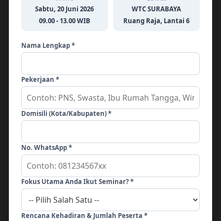
Sabtu, 20 Juni 2026
WTC SURABAYA
09.00 - 13.00 WIB
Ruang Raja, Lantai 6
Tinggalkan Balasan
Nama Lengkap *
Alamat email Anda tidak akan dipublikasikan.
Ruas yang wajib ditandai
*
Pekerjaan *
KOMENTAR
*
Domisili (Kota/Kabupaten) *
No. WhatsApp *
Fokus Utama Anda Ikut Seminar? *
Rencana Kehadiran & Jumlah Peserta *