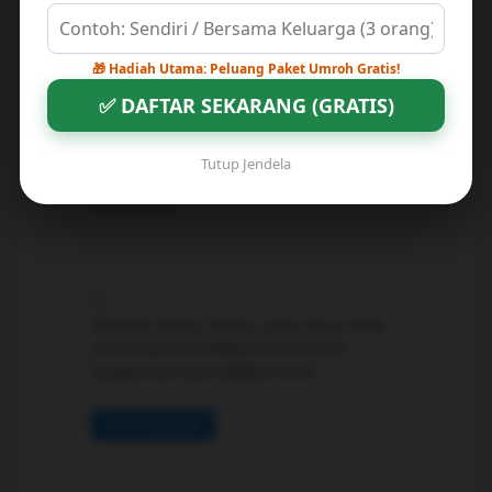
NAMA
*
🎁 Hadiah Utama: Peluang Paket Umroh Gratis!
✅ DAFTAR SEKARANG (GRATIS)
EMAIL
*
Tutup Jendela
SITUS WEB
SIMPAN NAMA, EMAIL, DAN SITUS WEB
SAYA PADA PERAMBAN INI UNTUK
KOMENTAR SAYA BERIKUTNYA.