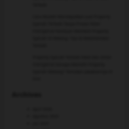
Terbaik
Cara Mudah Mendapatkan Jual Property
Syariah Terbaik Tanpa Proses Ribet
mengenai
Panduan Membeli Property
Syariah di Malang: Tips & Rekomendasi
Terbaik
Property Syariah Terbaik Halal dan Aman
mengenai
Kenapa Memilih Property
Syariah Malang? Temukan Jawabannya di
Sini!
Archives
April 2026
Agustus 2025
Juli 2025