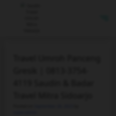
Travel Umroh Panceng
Gresik | 0813-3754-
4119 Saudin & Badar
Travel Mitra Sidoarjo
Posted on
September 26, 2023
by
superadmin