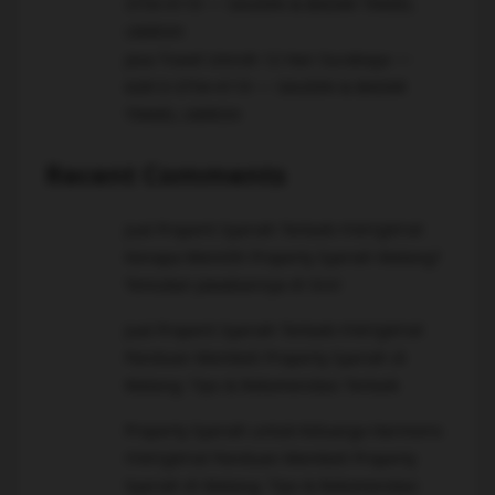
3754-4119 ~~ SAUDIN & BADAR TRAVEL
UMROH
Jasa Travel Umroh 12 Hari Surabaya ~~
62813-3754-4119 ~~ SAUDIN & BADAR
TRAVEL UMROH
Recent Comments
mengenai
Jual Properti Syariah Terbaik
Kenapa Memilih Property Syariah Malang?
Temukan Jawabannya di Sini!
mengenai
Jual Properti Syariah Terbaik
Panduan Membeli Property Syariah di
Malang: Tips & Rekomendasi Terbaik
Property Syariah untuk Keluarga Harmonis
mengenai
Panduan Membeli Property
Syariah di Malang: Tips & Rekomendasi