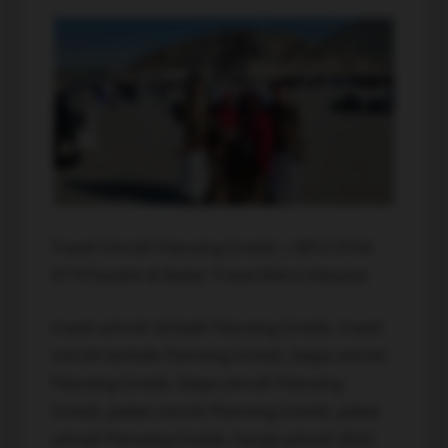
Travel Umroh Panceng Gresik | 0813-3754-
4119 Saudin & Badar Travel Mitra Sidoarjo
travel umroh terbaik Panceng Gresik, travel
umrah terbaik Panceng Gresik, biaya umroh
Panceng Gresik, biaya umrah Panceng
Gresik, paket umroh Panceng Gresik, paket
umrah Panceng Gresik, harga umroh 2025