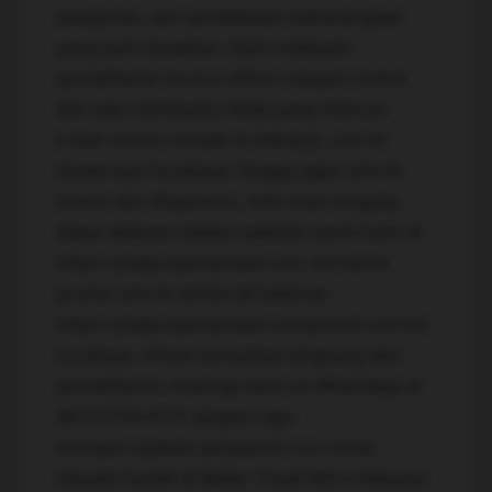
pelayanan, dan pendekatan kekeluargaan
yang kami terapkan. Kami melayani
pendaftaran secara offline maupun online
dan siap membantu Anda yang mencari
travel umroh terbaik di Sidoarjo, umroh
terpercaya Surabaya, hingga agen umroh
Gresik dan Mojokerto. Informasi lengkap
dapat diakses melalui website resmi kami di
https://jualpropertyhalal.com, termasuk
promo umroh terkini di halaman
https://jualpropertyhalal.com/promo-umroh-
surabaya. Untuk konsultasi langsung dan
pendaftaran, hubungi kami via WhatsApp di
0813-3754-4119. Jangan ragu
mempercayakan perjalanan suci Anda
kepada Saudin & Badar Travel Mitra Sidoarjo,