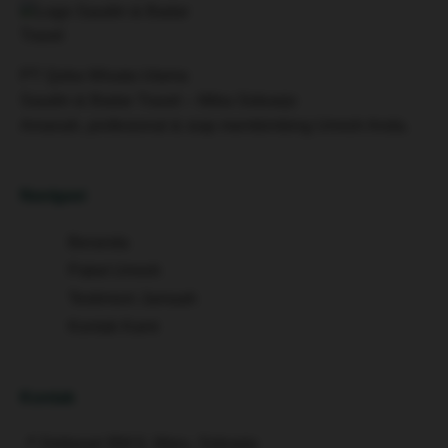
PT Quba Wisata Utama
Saudin & Badar Travel – Mitra Sidoarjo
Amanah, profesional & siap membimbing Umroh Anda.
Navigasi
Beranda
Paket Umroh
Testimoni Jamaah
Kontak Kami
Kontak
📍 Deltasari BM 6, Waru, Sidoarjo