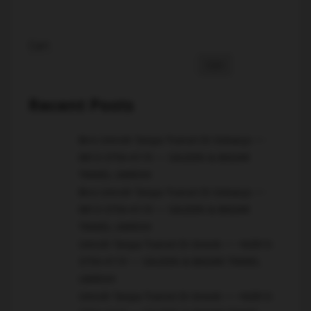
Cari
Cari
Recent Posts
Biro Umroh Tanpa Transit Di Sidoarjo ~~
0813-3754-4119 ~~ SAUDIN & BADAR
TRAVEL UMROH
Biro Umroh Tanpa Transit Di Sidoarjo ~~
0813-3754-4119 ~~ SAUDIN & BADAR
TRAVEL UMROH
Umroh Tanpa Transit Di Gresik ~~ +62813-
3754-4119 ~~ SAUDIN & BADAR TRAVEL
UMROH
Umroh Tanpa Transit Di Gresik ~~ +62813-