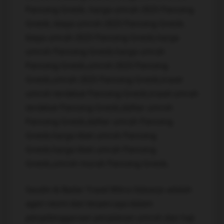
Panceng Gresik, harga umrah 2025 Panceng
Gresik, biaya umroh 2025 Panceng Gresik,
biaya umrah 2025 Panceng Gresik,harga
umroh Panceng Gresik,harga umrah
Panceng Gresik,umroh 2025 Panceng
Gresik,umrah 2025 Panceng Gresik,travel
umroh terdekat Panceng Gresik,travel umrah
terdekat Panceng Gresik,daftar umroh
Panceng Gresik,daftar umrah Panceng
Gresik,harga tiket umroh Panceng
Gresik,harga tiket umrah Panceng
Gresik,umroh murah Panceng Gresik,
Saudin & Badar Travel Mitra Sidoarjo adalah
agen resmi dan terpercaya dalam
penyelenggaraan perjalanan umroh dan haji