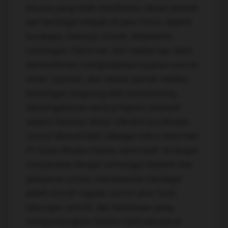
khusus yang telah membantu ribuan jamaah
dari berbagai wilayah di Jawa Timur seperti
Surabaya, Sidoarjo, Gresik, Mojokerto,
Lamongan, Pasuruan, dan sekitarnya. Kami
berkomitmen menghadirkan layanan umroh
aman, nyaman, dan sesuai syariah melalui
bimbingan langsung oleh pembimbing
berpengalaman serta program edukatif
seperti Seminar Akbar CMUB (Cara Mudah
Umroh Berkali-Kali). Sebagai mitra resmi dari
PT Quba Wisata Utama, kami hadir di tengah
masyarakat dengan semangat dakwah dan
pelayanan prima, menawarkan berbagai
paket umroh reguler, umroh plus Turki,
tabungan umroh, dan kemitraan yang
menguntungkan. Kantor kami berada di