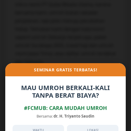
mitra resmi PT Quba Wisata Utama, karena
bersama kami, umroh bukan sekadar
perjalanan, tapi jalan menuju perubahan
hidup. Temukan kami dengan kata kunci
seperti umroh Sidoarjo terpercaya, paket
umroh Surabaya 2025, travel haji dan umroh
resmi Jawa Timur, atau daftar umroh terdekat
dari Sidoarjo.
SEMINAR GRATIS TERBATAS!
Posted in
Umroh
Tagged
Travel Umroh
Panceng Gresik
MAU UMROH BERKALI-KALI
TANPA BERAT BIAYA?
Previous:
Pos
Next:
Travel Umroh
#FCMUB: CARA MUDAH UMROH
Sebelumnya
Panceng Gresik | 0813-
3754-4119 Saudin &
Bersama:
dr. H. Triyanto Saudin
Badar Travel Mitra
Sidoarjo
WAKTU
LOKASI