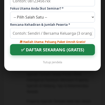
Kenapa Memilih Property Syariah Malang?
Fokus Utama Anda Ikut Seminar? *
Temukan Jawabannya di Sini!
mengenai
Jual Properti Syariah Terbaik
Rencana Kehadiran & Jumlah Peserta *
Panduan Membeli Property Syariah di
Malang: Tips & Rekomendasi Terbaik
Property Syariah untuk Keluarga Harmonis
🎁 Hadiah Utama: Peluang Paket Umroh Gratis!
mengenai
Panduan Membeli Property
✅ DAFTAR SEKARANG (GRATIS)
Syariah di Malang: Tips & Rekomendasi
Terbaik
Tutup Jendela
Cara Mudah Mendapatkan Jual Property
Syariah Terbaik Tanpa Proses Ribet
mengenai
Panduan Membeli Property
Syariah di Malang: Tips & Rekomendasi
Terbaik
Property Syariah Terbaik Halal dan Aman