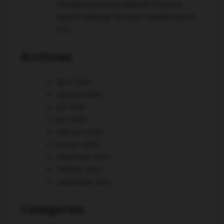
mengenai
Kenapa Memilih Property
Syariah Malang? Temukan Jawabannya di
Sini!
Archives
April 2026
Agustus 2025
Juli 2025
Juni 2025
Februari 2025
Januari 2025
Desember 2024
Oktober 2023
September 2023
Categories