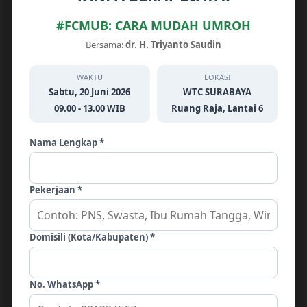
0813-3754-4119 ~~ SAUDIN & BADAR
#FCMUB: CARA MUDAH UMROH
TRAVEL UMROH
Biro Umroh Tanpa Transit Di Sidoarjo ~~
Bersama:
dr. H. Triyanto Saudin
0813-3754-4119 ~~ SAUDIN & BADAR
TRAVEL UMROH
WAKTU
LOKASI
Sabtu, 20 Juni 2026
WTC SURABAYA
Umroh Tanpa Transit Di Gresik ~~ +62813-
09.00 - 13.00 WIB
Ruang Raja, Lantai 6
3754-4119 ~~ SAUDIN & BADAR TRAVEL
UMROH
Nama Lengkap *
Umroh Tanpa Transit Di Gresik ~~ +62813-
3754-4119 ~~ SAUDIN & BADAR TRAVEL
UMROH
Pekerjaan *
Jasa Travel Umroh 12 Hari Surabaya ~~
62813-3754-4119 ~~ SAUDIN & BADAR
TRAVEL UMROH
Domisili (Kota/Kabupaten) *
Recent Comments
No. WhatsApp *
mengenai
Jual Properti Syariah Terbaik