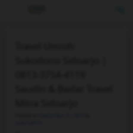
Travel Umroh
Sukodono Sidoarjo |
0813-3754-4119
Saudin & Badar Travel
Mitra Sidoarjo
Posted on
September 21, 2023
by
superadmin