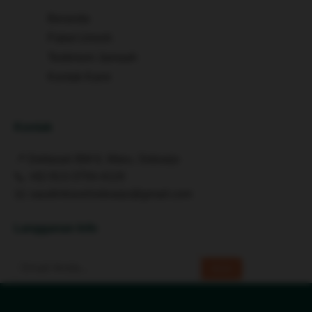
Beranda
Paket Umroh
Testimoni Jamaah
Kontak Kami
Kontak
📍 Deltasari BM 6, Waru, Sidoarjo
📞
+62 813-3754-4119
✉️
saudintravelsidoarjo@gmail.com
Langganan Info
Kirim