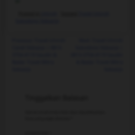
Posted in
Umroh
Tagged
Travel Umroh
Sukodono Sidoarjo
Previous:
Travel Umroh
Next:
Travel Umroh
Candi Sidoarjo | 0813-
Sukodono Sidoarjo |
3754-4119 Saudin &
0813-3754-4119 Saudin
Badar Travel Mitra
& Badar Travel Mitra
Sidoarjo
Sidoarjo
Tinggalkan Balasan
Alamat email Anda tidak akan dipublikasikan.
Ruas yang wajib ditandai
*
KOMENTAR
*