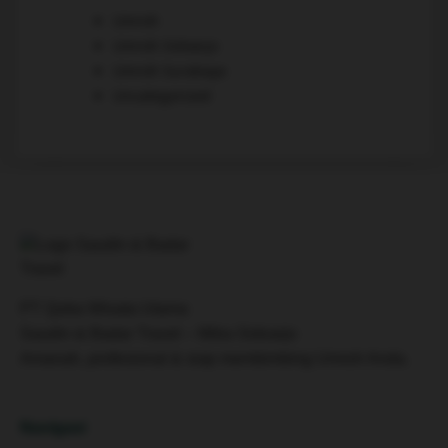
Umroh
Umroh Sidoarjo
Umroh Surabaya
Uncategorized
PT Quba Wisata Utama
Saudin & Badar Travel – Mitra Sidoarjo
Amanah, profesional & siap membimbing Umroh Anda.
Navigasi